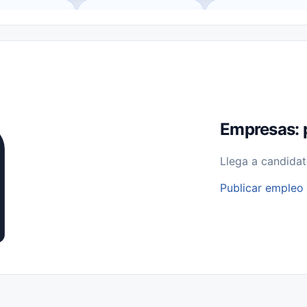
o (Remote Jobs)
Medio Tiempo (Part-Time)
Tiempo Completo (Ful
Empleos para Estudiantes
Empleos Bilingües (English/Spanish)
bajo desde Casa (Work From Home)
Comercio Minorista (Retail)
I
rvicios Públicos
Farmacia
Veterinaria
Aviación
Otros
Empresas: 
Llega a candidat
Publicar empleo