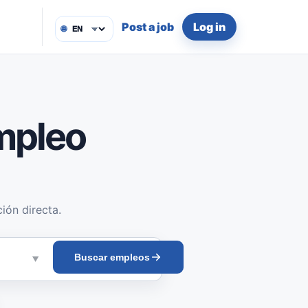
Post a job
Log in
🌐
mpleo
ión directa.
Buscar empleos