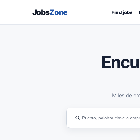
Jobs
Zone
Find jobs
Encu
Miles de em