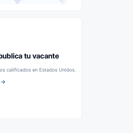
l-Time)
Temporal / Seasonal
Sin Experiencia
nstalación y Reparación
publica tu vacante
os calificados en Estados Unidos.