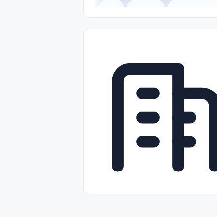
Legal
Gobierno
Trabajo Remot
Freelance
Prácticas (Internships)
Nivel de Entrada (Entry Level)
Tra
Telecomunicaciones
Energía y Se