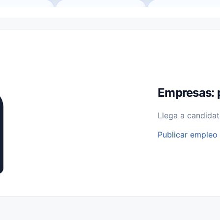
o (Remote Jobs)
Medio Tiempo (Part-Time)
Tiempo Completo (Ful
Empleos para Estudiantes
Empleos Bilingües (English/Spanish)
bajo desde Casa (Work From Home)
Comercio Minorista (Retail)
I
rvicios Públicos
Farmacia
Veterinaria
Aviación
Otros
Empresas: 
Llega a candidat
Publicar empleo