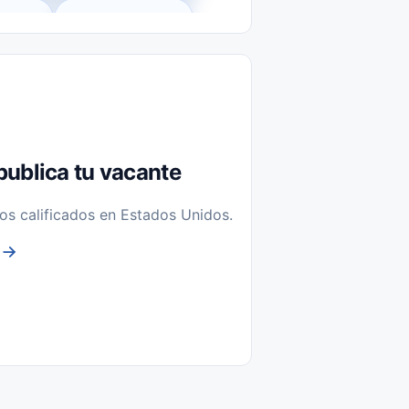
l-Time)
Temporal / Seasonal
Sin Experiencia
nstalación y Reparación
publica tu vacante
os calificados en Estados Unidos.