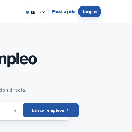
Post a job
Log in
🌐
mpleo
ión directa.
Buscar empleos