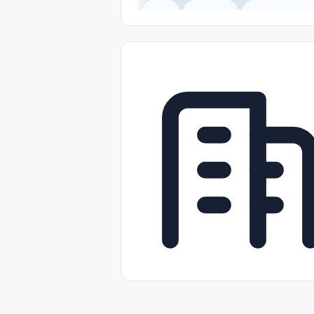
Legal
Gobierno
Trabajo Remot
Freelance
Prácticas (Internships)
Nivel de Entrada (Entry Level)
Tra
Telecomunicaciones
Energía y Se