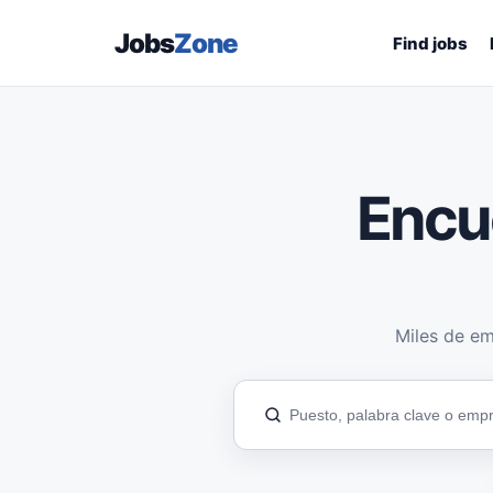
Jobs
Zone
Find jobs
Encu
Miles de em