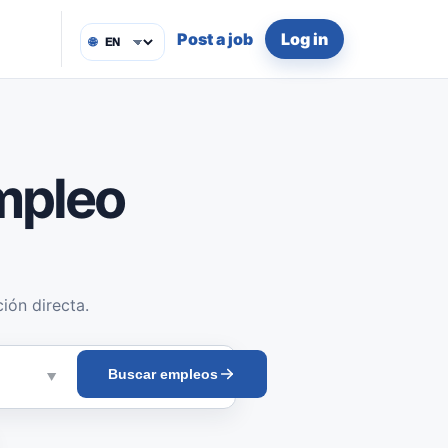
Post a job
Log in
🌐
mpleo
ión directa.
Buscar empleos