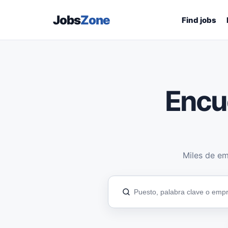
Jobs
Zone
Find jobs
Encu
Miles de em