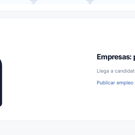
o (Remote Jobs)
Medio Tiempo (Part-Time)
Tiempo Completo (Ful
Empleos para Estudiantes
Empleos Bilingües (English/Spanish)
bajo desde Casa (Work From Home)
Comercio Minorista (Retail)
I
rvicios Públicos
Farmacia
Veterinaria
Aviación
Otros
Empresas: 
Llega a candidat
Publicar empleo