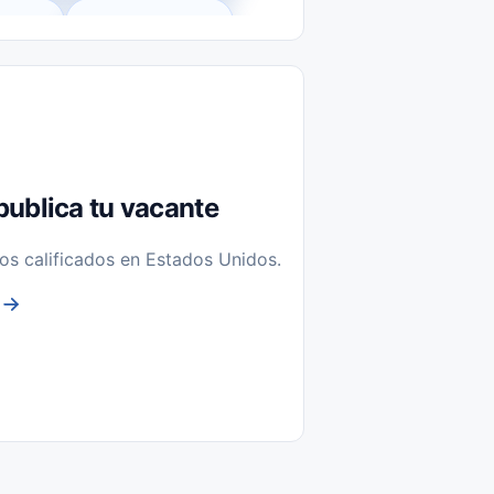
l-Time)
Temporal / Seasonal
Sin Experiencia
nstalación y Reparación
publica tu vacante
os calificados en Estados Unidos.