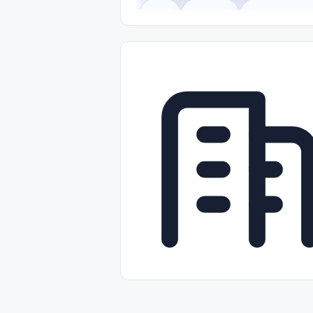
Legal
Gobierno
Trabajo Remot
Freelance
Prácticas (Internships)
Nivel de Entrada (Entry Level)
Tra
Telecomunicaciones
Energía y Se