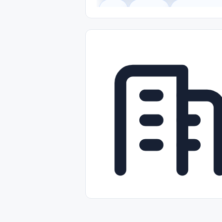
Legal
Gobierno
Trabajo Remot
Freelance
Prácticas (Internships)
Nivel de Entrada (Entry Level)
Tra
Telecomunicaciones
Energía y Se