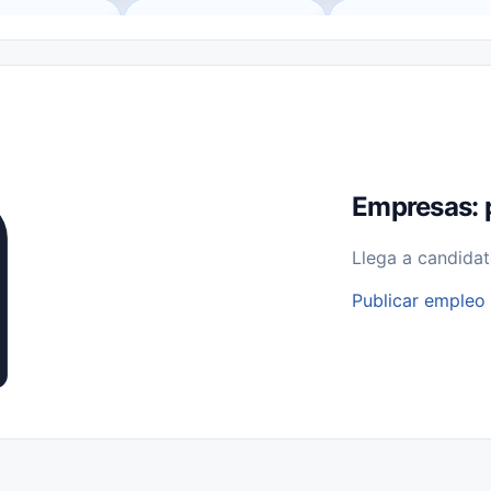
o (Remote Jobs)
Medio Tiempo (Part-Time)
Tiempo Completo (Ful
Empleos para Estudiantes
Empleos Bilingües (English/Spanish)
bajo desde Casa (Work From Home)
Comercio Minorista (Retail)
I
rvicios Públicos
Farmacia
Veterinaria
Aviación
Otros
Empresas: 
Llega a candidat
Publicar empleo