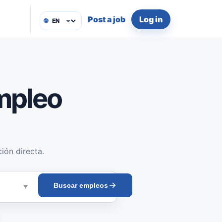
Post a job
Log in
🌐
mpleo
ión directa.
Buscar empleos