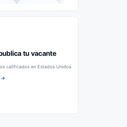
l-Time)
Temporal / Seasonal
Sin Experiencia
nstalación y Reparación
publica tu vacante
os calificados en Estados Unidos.