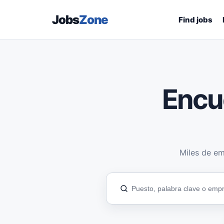
Jobs
Zone
Find jobs
Encu
Miles de em