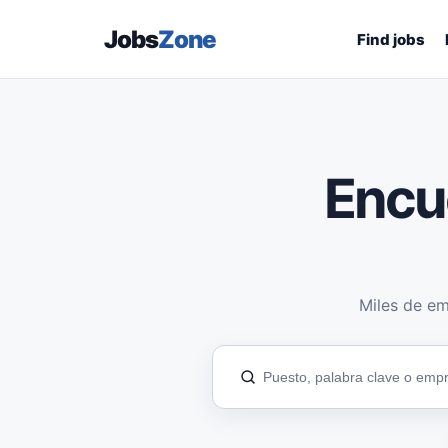
Jobs
Zone
Find jobs
Encu
Miles de em