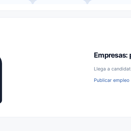
o (Remote Jobs)
Medio Tiempo (Part-Time)
Tiempo Completo (Ful
Empleos para Estudiantes
Empleos Bilingües (English/Spanish)
bajo desde Casa (Work From Home)
Comercio Minorista (Retail)
I
rvicios Públicos
Farmacia
Veterinaria
Aviación
Otros
Empresas: 
Llega a candidat
Publicar empleo