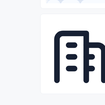
Legal
Gobierno
Trabajo Remot
Freelance
Prácticas (Internships)
Nivel de Entrada (Entry Level)
Tra
Telecomunicaciones
Energía y Se