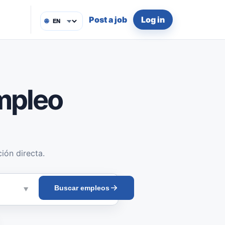
Post a job
Log in
🌐
mpleo
ión directa.
Buscar empleos