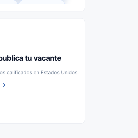
l-Time)
Temporal / Seasonal
Sin Experiencia
nstalación y Reparación
publica tu vacante
os calificados en Estados Unidos.