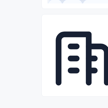
Legal
Gobierno
Trabajo Remot
Freelance
Prácticas (Internships)
Nivel de Entrada (Entry Level)
Tra
Telecomunicaciones
Energía y Se