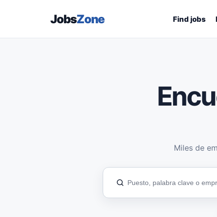
Jobs
Zone
Find jobs
Encu
Miles de em