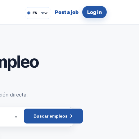
Post a job
Log in
🌐
mpleo
ión directa.
Buscar empleos