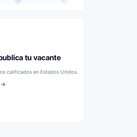
l-Time)
Temporal / Seasonal
Sin Experiencia
nstalación y Reparación
publica tu vacante
os calificados en Estados Unidos.