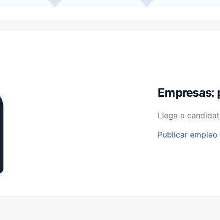
o (Remote Jobs)
Medio Tiempo (Part-Time)
Tiempo Completo (Ful
Empleos para Estudiantes
Empleos Bilingües (English/Spanish)
bajo desde Casa (Work From Home)
Comercio Minorista (Retail)
I
rvicios Públicos
Farmacia
Veterinaria
Aviación
Otros
Empresas: 
Llega a candidat
Publicar empleo