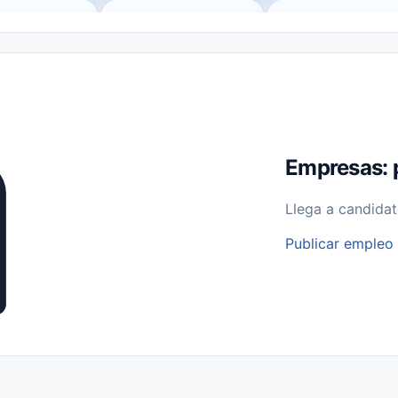
o (Remote Jobs)
Medio Tiempo (Part-Time)
Tiempo Completo (Ful
Empleos para Estudiantes
Empleos Bilingües (English/Spanish)
bajo desde Casa (Work From Home)
Comercio Minorista (Retail)
I
rvicios Públicos
Farmacia
Veterinaria
Aviación
Otros
Empresas: 
Llega a candidat
Publicar empleo