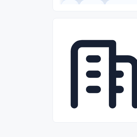
Legal
Gobierno
Trabajo Remot
Freelance
Prácticas (Internships)
Nivel de Entrada (Entry Level)
Tra
Telecomunicaciones
Energía y Se