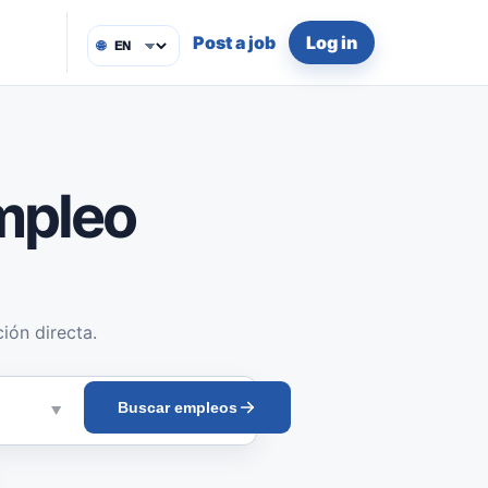
Post a job
Log in
🌐
mpleo
ión directa.
Buscar empleos