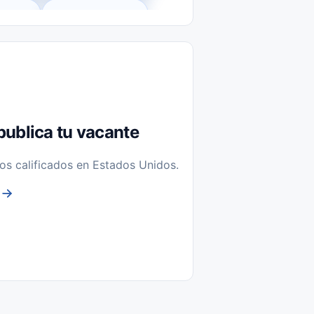
l-Time)
Temporal / Seasonal
Sin Experiencia
nstalación y Reparación
publica tu vacante
os calificados en Estados Unidos.