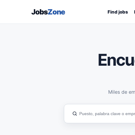
Jobs
Zone
Find jobs
Encu
Miles de em