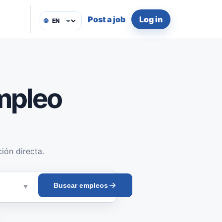
Post a job
Log in
🌐
mpleo
ión directa.
Buscar empleos