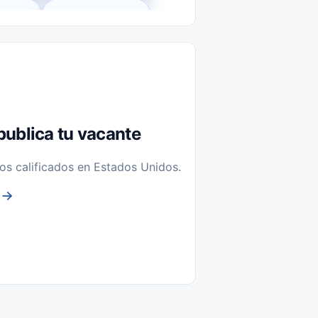
l-Time)
Temporal / Seasonal
Sin Experiencia
nstalación y Reparación
publica tu vacante
os calificados en Estados Unidos.