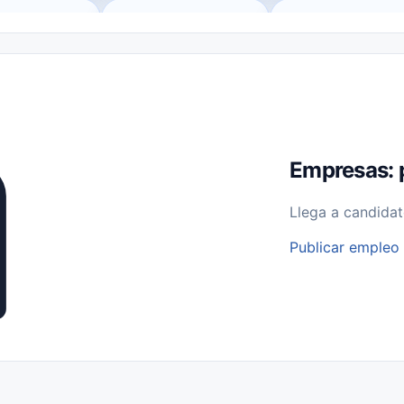
o (Remote Jobs)
Medio Tiempo (Part-Time)
Tiempo Completo (Ful
Empleos para Estudiantes
Empleos Bilingües (English/Spanish)
bajo desde Casa (Work From Home)
Comercio Minorista (Retail)
I
rvicios Públicos
Farmacia
Veterinaria
Aviación
Otros
Empresas: 
Llega a candidat
Publicar empleo