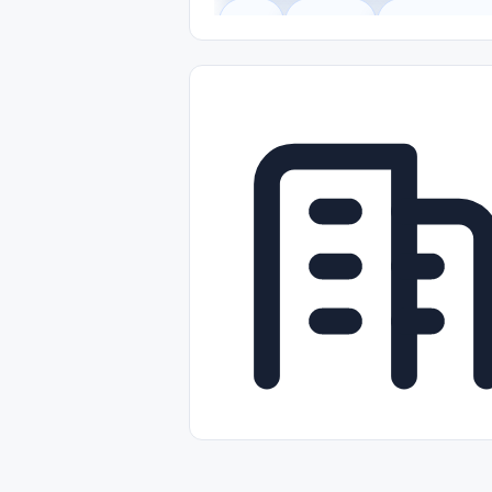
Legal
Gobierno
Trabajo Remot
Freelance
Prácticas (Internships)
Nivel de Entrada (Entry Level)
Tra
Telecomunicaciones
Energía y Se