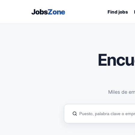
Jobs
Zone
Find jobs
Encu
Miles de em