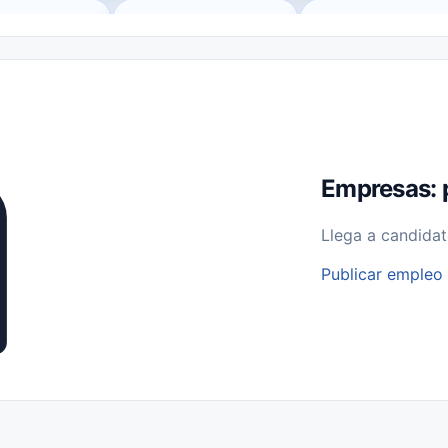
o (Remote Jobs)
Medio Tiempo (Part-Time)
Tiempo Completo (Ful
Empleos para Estudiantes
Empleos Bilingües (English/Spanish)
bajo desde Casa (Work From Home)
Comercio Minorista (Retail)
I
rvicios Públicos
Farmacia
Veterinaria
Aviación
Otros
Empresas: 
Llega a candidat
Publicar empleo