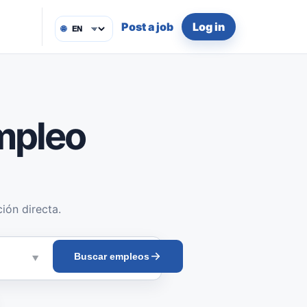
Post a job
Log in
🌐
mpleo
ión directa.
Buscar empleos