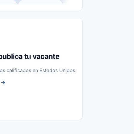
l-Time)
Temporal / Seasonal
Sin Experiencia
nstalación y Reparación
publica tu vacante
os calificados en Estados Unidos.