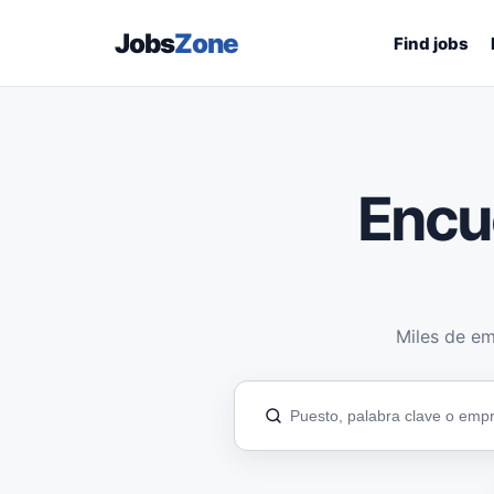
Jobs
Zone
Find jobs
Encu
Miles de em