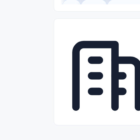
Legal
Gobierno
Trabajo Remot
Freelance
Prácticas (Internships)
Nivel de Entrada (Entry Level)
Tra
Telecomunicaciones
Energía y Se