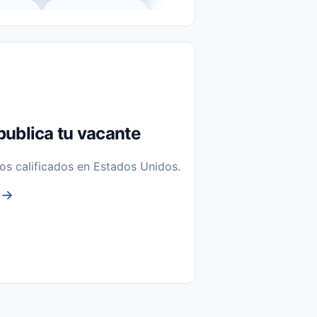
l-Time)
Temporal / Seasonal
Sin Experiencia
nstalación y Reparación
publica tu vacante
os calificados en Estados Unidos.