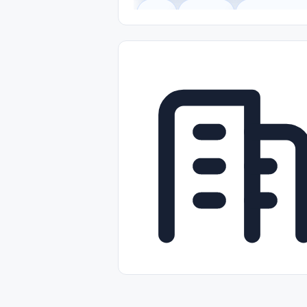
Legal
Gobierno
Trabajo Remot
Freelance
Prácticas (Internships)
Nivel de Entrada (Entry Level)
Tra
Telecomunicaciones
Energía y Se