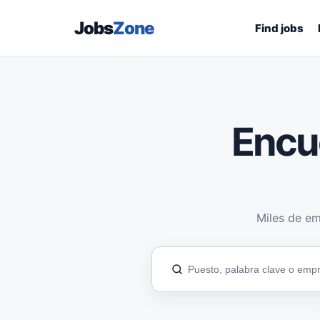
Jobs
Zone
Find jobs
Encu
Miles de em