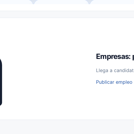
o (Remote Jobs)
Medio Tiempo (Part-Time)
Tiempo Completo (Ful
Empleos para Estudiantes
Empleos Bilingües (English/Spanish)
bajo desde Casa (Work From Home)
Comercio Minorista (Retail)
I
rvicios Públicos
Farmacia
Veterinaria
Aviación
Otros
Empresas: 
Llega a candidat
Publicar empleo