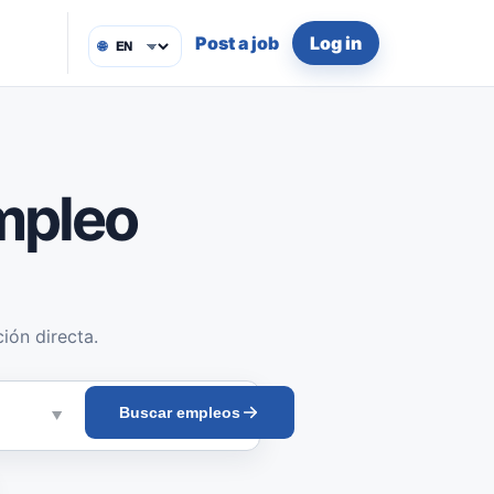
Post a job
Log in
🌐
mpleo
ión directa.
Buscar empleos