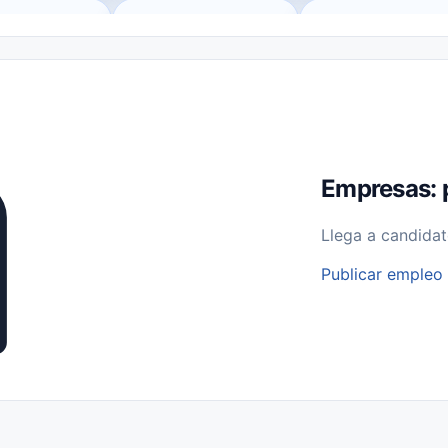
o (Remote Jobs)
Medio Tiempo (Part-Time)
Tiempo Completo (Ful
Empleos para Estudiantes
Empleos Bilingües (English/Spanish)
bajo desde Casa (Work From Home)
Comercio Minorista (Retail)
I
rvicios Públicos
Farmacia
Veterinaria
Aviación
Otros
Empresas: 
Llega a candidat
Publicar empleo