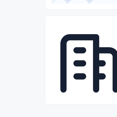
Legal
Gobierno
Trabajo Remot
Freelance
Prácticas (Internships)
Nivel de Entrada (Entry Level)
Tra
Telecomunicaciones
Energía y Se