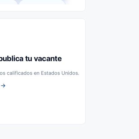
l-Time)
Temporal / Seasonal
Sin Experiencia
nstalación y Reparación
publica tu vacante
os calificados en Estados Unidos.