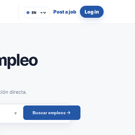
Post a job
Log in
🌐
mpleo
ión directa.
Buscar empleos