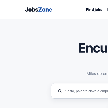
Jobs
Zone
Find jobs
Encu
Miles de em